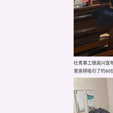
社青事工很高兴宣布
青崇拜吸引了约6