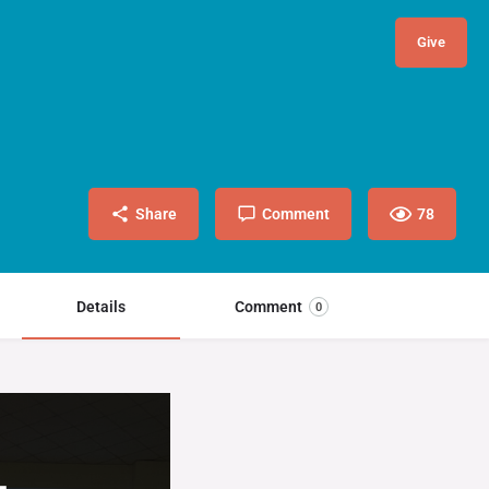
Give
Share
Comment
78
Details
Comment
0