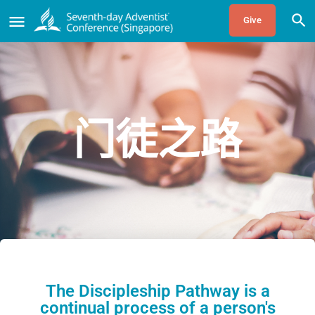
Give
门徒之路
The Discipleship Pathway is a
continual process of a person's